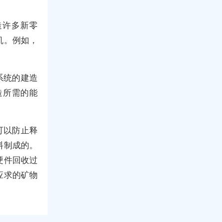
造许多新零
机。例如，
系统的建造
造所需的能
可以防止释
料制成的。
硬件回收过
应求的矿物