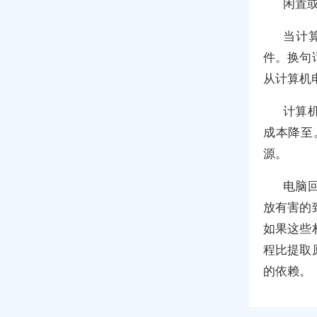
闲置
当计
件。换句
从计算机
计算
成本降至
源。
电脑
放有害的
如果这些
程比提取
的依赖。